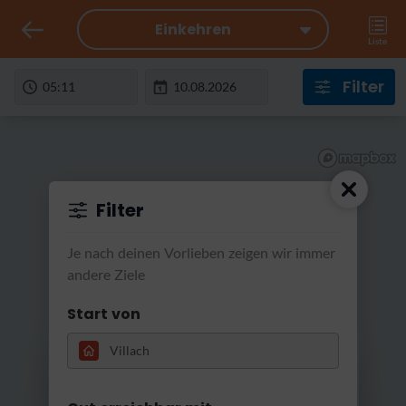
Einkehren
Liste
Filter
Filter
Je nach deinen Vorlieben zeigen wir immer
andere Ziele
Start von
RatterRatter...