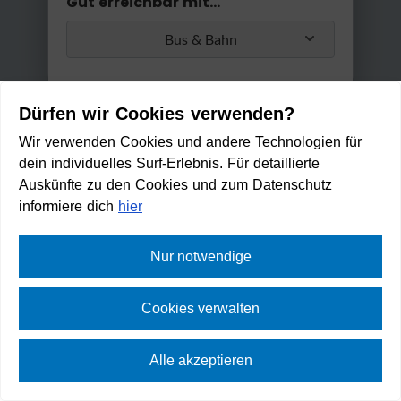
Gut erreichbar mit...
Bus & Bahn
Umstiege
Dürfen wir Cookies verwenden?
Max. 2 Umstiege
Wir verwenden Cookies und andere Technologien für
dein individuelles Surf-Erlebnis. Für detaillierte
Anwenden
Auskünfte zu den Cookies und zum Datenschutz
Min. / Max. Reisezeit
informiere dich
hier
0 Min
3 h
Nur notwendige
Villacher Brauhof
Cookies verwalten
Zu Fuß erreichbar in:
4
Alle akzeptieren
min
⛶
Vollbild