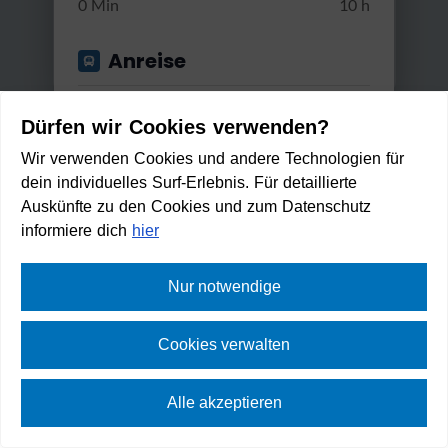
0 Min
10 h
Anreise
Start von
Dürfen wir Cookies verwenden?
Wir verwenden Cookies und andere Technologien für
dein individuelles Surf-Erlebnis. Für detaillierte
Anwenden
Auskünfte zu den Cookies und zum Datenschutz
Gut erreichbar mit...
informiere dich
hier
Bus & Bahn
Nur notwendige
Dobratsch Rundfahrt
Umstiege
Cookies verwalten
Leicht
4:00 h
703 m
56,5 km
Max. 2 Umstiege
Zu Fuß erreichbar in:
1
Alle akzeptieren
min
Min. / Max. Reisezeit
⛶
Vollbild